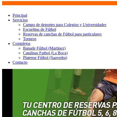
Principal
Servicios
Campo de deportes para Colegios y Universidades
Escuelitas de Fútbol
Reservas de canchas de Fútbol para particulares
Torneos
Complejos
Banade Fútbol (Martinez)
Catalinas Futbol (La Boca)
Platense Fútbol (Saavedra)
Contacto