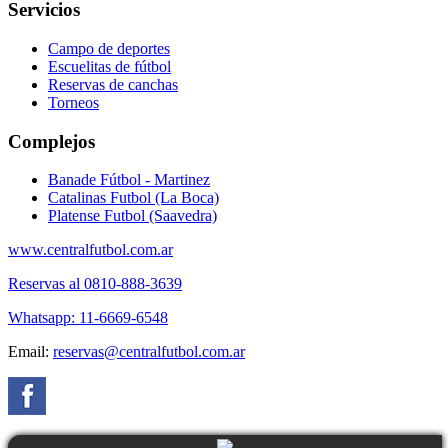
Servicios
Campo de deportes
Escuelitas de fútbol
Reservas de canchas
Torneos
Complejos
Banade Fútbol - Martinez
Catalinas Futbol (La Boca)
Platense Futbol (Saavedra)
www.centralfutbol.com.ar
Reservas al 0810-888-3639
Whatsapp: 11-6669-6548
Email:
reservas@centralfutbol.com.ar