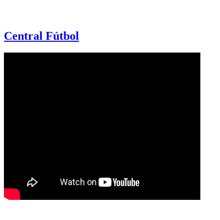
Central Fútbol